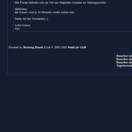
Das Forum befindet sich zur Zeit aus folgenden Gründen im Wartungsmodus:
Hallöchen,
das Forum wird in 10 Minuten wieder online sein.
Danke für das Verständnis.;)
Liebe Grüsse
Ana
Powered by
Burning Board 2.1.6
© 2001-2003
WoltLab GbR
Besucher im
Besucher im
Besucher im
Tagesbesuch