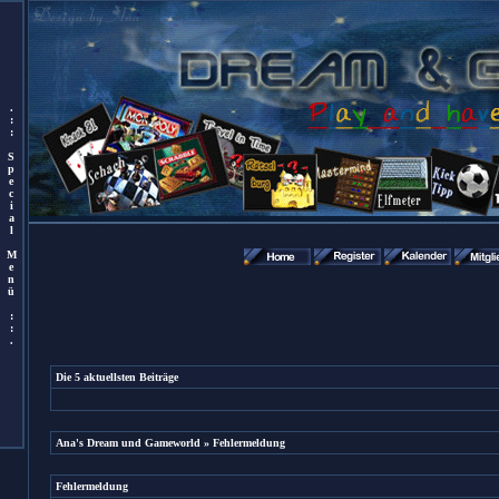
.
:
:
S
p
e
c
i
a
l
M
e
n
ü
:
:
.
Die 5 aktuellsten Beiträge
Ana's Dream und Gameworld
» Fehlermeldung
Fehlermeldung