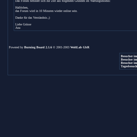
Das Forum befindet sich zur Zeit aus folgenden Gründen im Wartungsmodus:
Hallöchen,
das Forum wird in 10 Minuten wieder online sein.
Danke für das Verständnis.;)
Liebe Grüsse
Ana
Powered by
Burning Board 2.1.6
© 2001-2003
WoltLab GbR
Besucher im
Besucher im
Besucher im
Tagesbesuch