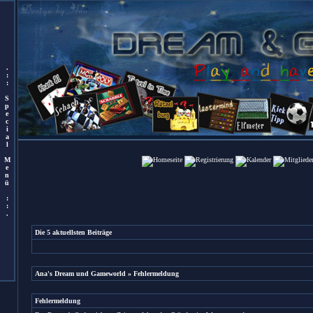
.
:
:
S
p
e
c
i
a
l
M
e
n
ü
:
:
.
Die 5 aktuellsten Beiträge
Ana's Dream und Gameworld
» Fehlermeldung
Fehlermeldung