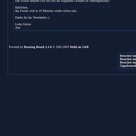
Das Forum befindet sich zur Zeit aus folgenden Gründen im Wartungsmodus:
Hallöchen,
das Forum wird in 10 Minuten wieder online sein.
Danke für das Verständnis.;)
Liebe Grüsse
Ana
Powered by
Burning Board 2.1.6
© 2001-2003
WoltLab GbR
Besucher im
Besucher im
Besucher im
Tagesbesuch