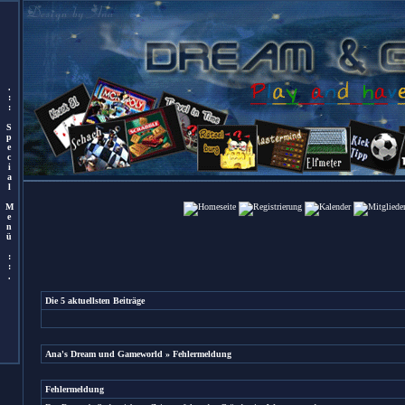
.
:
:
S
p
e
c
i
a
l
M
e
n
ü
:
:
.
Die 5 aktuellsten Beiträge
Ana's Dream und Gameworld
» Fehlermeldung
Fehlermeldung