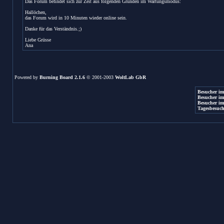
Das Forum befindet sich zur Zeit aus folgenden Gründen im Wartungsmodus:
Hallöchen,
das Forum wird in 10 Minuten wieder online sein.
Danke für das Verständnis.;)
Liebe Grüsse
Ana
Powered by
Burning Board 2.1.6
© 2001-2003
WoltLab GbR
Besucher im
Besucher im
Besucher im
Tagesbesuch