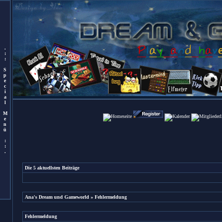
.
:
:
S
p
e
c
i
a
l
M
e
n
ü
:
:
.
Die 5 aktuellsten Beiträge
Ana's Dream und Gameworld
» Fehlermeldung
Fehlermeldung