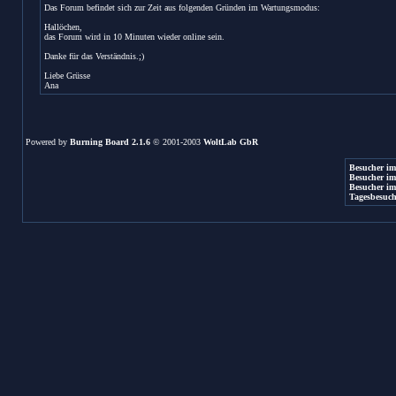
Das Forum befindet sich zur Zeit aus folgenden Gründen im Wartungsmodus:
Hallöchen,
das Forum wird in 10 Minuten wieder online sein.
Danke für das Verständnis.;)
Liebe Grüsse
Ana
Powered by
Burning Board 2.1.6
© 2001-2003
WoltLab GbR
Besucher im
Besucher im
Besucher im
Tagesbesuch