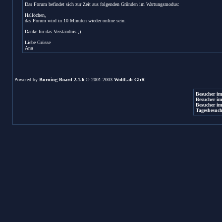
Das Forum befindet sich zur Zeit aus folgenden Gründen im Wartungsmodus:
Hallöchen,
das Forum wird in 10 Minuten wieder online sein.
Danke für das Verständnis.;)
Liebe Grüsse
Ana
Powered by
Burning Board 2.1.6
© 2001-2003
WoltLab GbR
Besucher im
Besucher im
Besucher im
Tagesbesuch