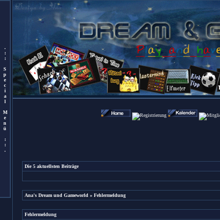
.
:
:
S
p
e
c
i
a
l
M
e
n
ü
:
:
.
Die 5 aktuellsten Beiträge
Ana's Dream und Gameworld
» Fehlermeldung
Fehlermeldung