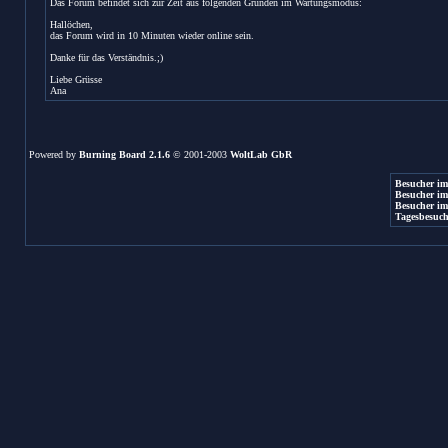
Das Forum befindet sich zur Zeit aus folgenden Gründen im Wartungsmodus:
Hallöchen,
das Forum wird in 10 Minuten wieder online sein.
Danke für das Verständnis.;)
Liebe Grüsse
Ana
Powered by
Burning Board 2.1.6
© 2001-2003
WoltLab GbR
Besucher im
Besucher im
Besucher im
Tagesbesuch