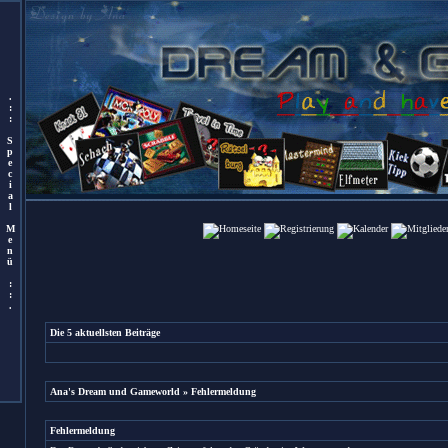
.
:
:
S
p
e
c
i
a
l
M
e
n
ü
:
:
.
Die 5 aktuellsten Beiträge
Ana's Dream und Gameworld
» Fehlermeldung
Fehlermeldung