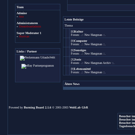
Team
Admine
»
Ana
Letzte Beiträge
Administratoren
Thema
»
Dreamboardadmin
[6]
Kultur
Super Moderator 1
Forum:
.:: New Hangman ::.
»
Hurrican
[9]
Computer
Forum:
.:: New Hangman ::.
[6]
Sonstiges
Links / Partner
Forum:
.:: New Hangman ::.
[X]
Serie
Forum:
.:: New Hangman Archiv ::.
[9]
Lebensmittel
Forum:
.:: New Hangman ::.
Ältere News
Powered by
Burning Board 2.1.6
© 2001-2003
WoltLab GbR
Besucher im
Besucher im
Besucher im
Tagesbesuch