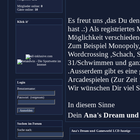
Mitglieder online:
0
Gäste online:
10
Es freut uns ,das Du d
Klick it'
hast .:) Als registriertes
Möglichkeit verschiedene
Zum Beispiel Monopoly, 
Wordcrossing ,Schach, 
31/Schwimmen und ganz 
.Ausserdem gibt es eine
Arcadespielen (Zur Zeit
Login
Wir wünschen Dir viel S
Benutzername:
Passwort: (
vergessen
)
In diesem Sinne
Dein
Ana's Dream und
Suchen im Forum
Suche nach:
Ana's Dream und Gameworld LCD Anzeige