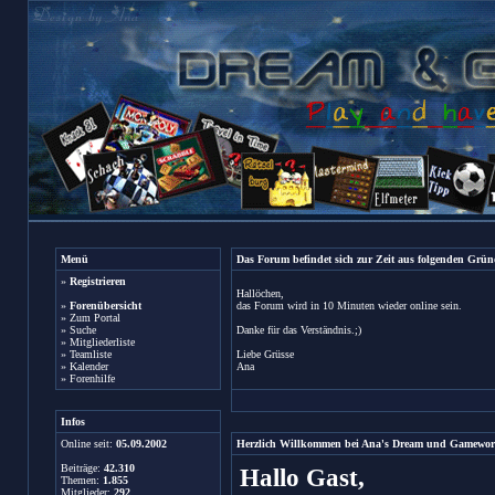
Menü
Das Forum befindet sich zur Zeit aus folgenden Gr
»
Registrieren
Hallöchen,
»
Forenübersicht
das Forum wird in 10 Minuten wieder online sein.
»
Zum Portal
»
Suche
Danke für das Verständnis.;)
»
Mitgliederliste
»
Teamliste
Liebe Grüsse
»
Kalender
Ana
»
Forenhilfe
Infos
Online seit:
05.09.2002
Herzlich Willkommen bei Ana's Dream und Gamewor
Beiträge:
42.310
Hallo Gast,
Themen:
1.855
Mitglieder:
292