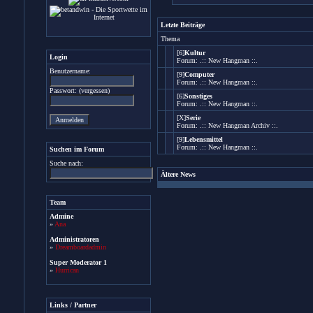
Letzte Beiträge
Thema
[6]
Kultur
Login
Forum:
.:: New Hangman ::.
Benutzername:
[9]
Computer
Forum:
.:: New Hangman ::.
Passwort: (
vergessen
)
[6]
Sonstiges
Forum:
.:: New Hangman ::.
[X]
Serie
Forum:
.:: New Hangman Archiv ::.
[9]
Lebensmittel
Forum:
.:: New Hangman ::.
Suchen im Forum
Suche nach:
Ältere News
Team
Admine
»
Ana
Administratoren
»
Dreamboardadmin
Super Moderator 1
»
Hurrican
Links / Partner