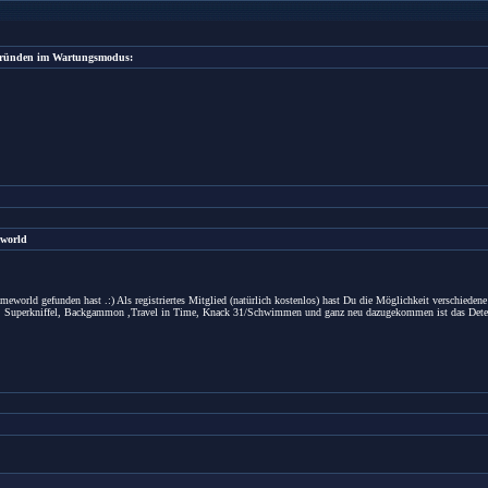
 Gründen im Wartungsmodus:
world
eworld gefunden hast .:) Als registriertes Mitglied (natürlich kostenlos) hast Du die Möglichkeit verschiede
ch, Superkniffel, Backgammon ,Travel in Time, Knack 31/Schwimmen und ganz neu dazugekommen ist das Detek