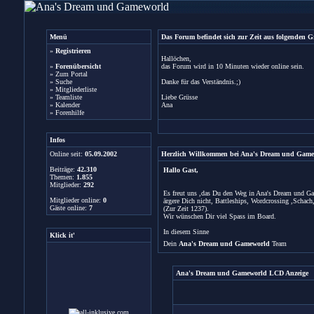
Menü
Das Forum befindet sich zur Zeit aus folgenden
»
Registrieren
Hallöchen,
»
Forenübersicht
das Forum wird in 10 Minuten wieder online sein.
»
Zum Portal
»
Suche
Danke für das Verständnis.;)
»
Mitgliederliste
»
Teamliste
Liebe Grüsse
»
Kalender
Ana
»
Forenhilfe
Infos
Online seit:
05.09.2002
Herzlich Willkommen bei Ana's Dream und Game
Beiträge:
42.310
Hallo Gast,
Themen:
1.855
Mitglieder:
292
Es freut uns ,das Du den Weg in Ana's Dream und Gam
Mitglieder online:
0
ärgere Dich nicht, Battleships, Wordcrossing ,Scha
Gäste online:
7
(Zur Zeit 1237).
Wir wünschen Dir viel Spass im Board.
In diesem Sinne
Klick it'
Dein
Ana's Dream und Gameworld
Team
Ana's Dream und Gameworld LCD Anzeige