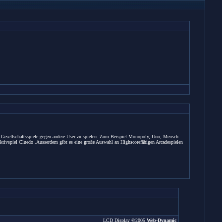
ne Gesellschaftsspiele gegen andere User zu spielen. Zum Beispiel Monopoly, Uno, Mensch
tivspiel Cluedo .Ausserdem gibt es eine große Auswahl an Highscorefähigen Arcadespielen
LCD Display ©2005
Web-Dynamic