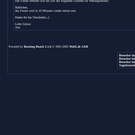
Das Forum befindet sich zur Zeit aus folgenden Gründen im Wartungsmodus:
Hallöchen,
das Forum wird in 10 Minuten wieder online sein.
Danke für das Verständnis.;)
Liebe Grüsse
Ana
Powered by
Burning Board 2.1.6
© 2001-2003
WoltLab GbR
Besucher im
Besucher im
Besucher im
Tagesbesuch