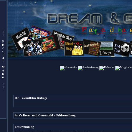
.
:
:
S
p
e
c
i
a
l
M
e
n
ü
:
:
.
Die 5 aktuellsten Beiträge
Ana's Dream und Gameworld
» Fehlermeldung
Fehlermeldung