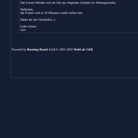
Das Forum befindet sich zur Zeit aus folgenden Gründen im Wartungsmodus:
Hallöchen,
das Forum wird in 10 Minuten wieder online sein.
Danke für das Verständnis.;)
Liebe Grüsse
Ana
Powered by
Burning Board 2.1.6
© 2001-2003
WoltLab GbR