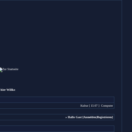
hier Willkommen und wünscht dir einen angenehmen Aufenthalt !
Kultur
[ 15:07 ]
Computer
[ 15:04 ]
Sonsti
» Hallo Gast [
Anmelden
|
Registrieren
]