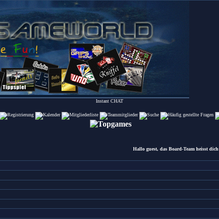
Instant
CHAT
Hallo guest, das Board-Team heisst dich 