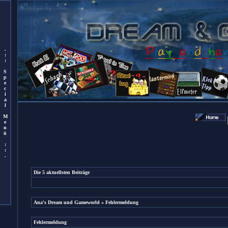
.
:
:
S
p
e
c
i
a
l
M
e
n
ü
:
:
.
Die 5 aktuellsten Beiträge
Ana's Dream und Gameworld
» Fehlermeldung
Fehlermeldung