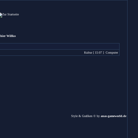
hier Willkommen und wünscht dir einen angenehmen Aufenthalt !
Kultur
[ 15:07 ]
Computer
[ 15:04 ]
Sonsti
Style & Grafiken © by
anas-gameworld.de