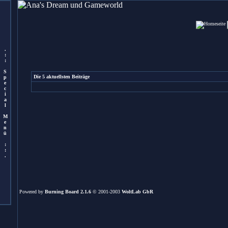
.
:
:
S
Die 5 aktuellsten Beiträge
p
e
c
i
a
l
M
e
n
ü
:
:
.
Powered by
Burning Board 2.1.6
© 2001-2003
WoltLab GbR