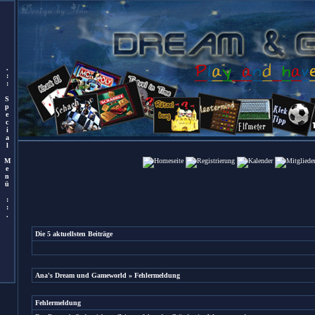
.
:
:
S
p
e
c
i
a
l
M
e
n
ü
:
:
.
Die 5 aktuellsten Beiträge
Ana's Dream und Gameworld
» Fehlermeldung
Fehlermeldung