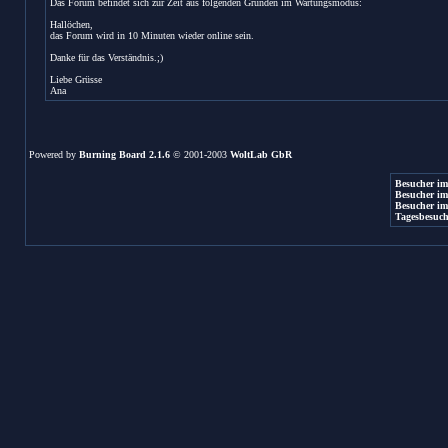
Das Forum befindet sich zur Zeit aus folgenden Gründen im Wartungsmodus:
Hallöchen,
das Forum wird in 10 Minuten wieder online sein.
Danke für das Verständnis.;)
Liebe Grüsse
Ana
Powered by
Burning Board 2.1.6
© 2001-2003
WoltLab GbR
Besucher im
Besucher im
Besucher im
Tagesbesuch