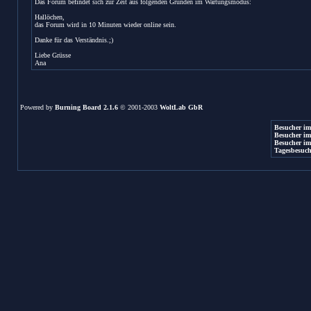
Das Forum befindet sich zur Zeit aus folgenden Gründen im Wartungsmodus:
Hallöchen,
das Forum wird in 10 Minuten wieder online sein.
Danke für das Verständnis.;)
Liebe Grüsse
Ana
Powered by
Burning Board 2.1.6
© 2001-2003
WoltLab GbR
Besucher im
Besucher im
Besucher im
Tagesbesuch