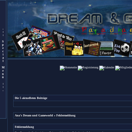
.
:
:
S
p
e
c
i
a
l
M
e
n
ü
:
:
.
Die 5 aktuellsten Beiträge
Ana's Dream und Gameworld
» Fehlermeldung
Fehlermeldung