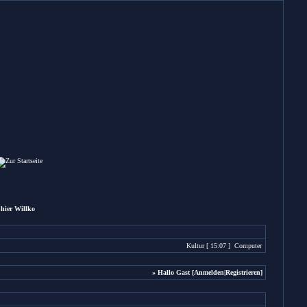
hier Willkommen und wünscht dir einen angenehmen Aufenthalt !
Kultur
[ 15:07 ]
Computer
[ 15:04 ]
Sonsti
» Hallo Gast [
Anmelden
|
Registrieren
]