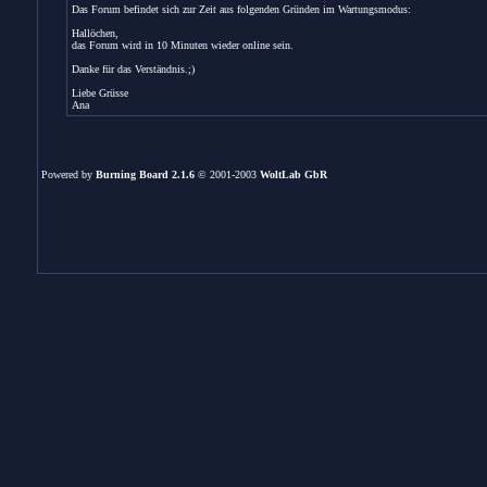
Das Forum befindet sich zur Zeit aus folgenden Gründen im Wartungsmodus:
Hallöchen,
das Forum wird in 10 Minuten wieder online sein.
Danke für das Verständnis.;)
Liebe Grüsse
Ana
Powered by
Burning Board 2.1.6
© 2001-2003
WoltLab GbR