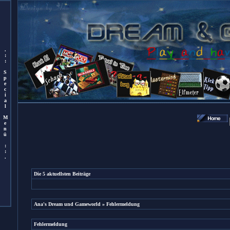
.
:
:
S
p
e
c
i
a
l
M
e
n
ü
:
:
.
Die 5 aktuellsten Beiträge
Ana's Dream und Gameworld
» Fehlermeldung
Fehlermeldung