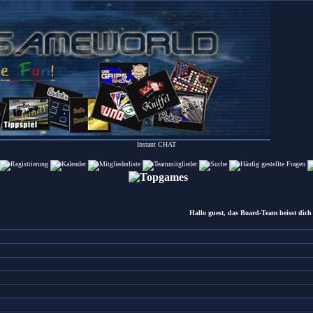
Instant
CHAT
Hallo guest, das Board-Team heisst dich 