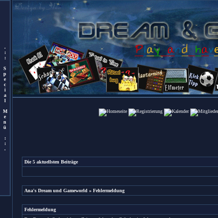
.
:
:
S
p
e
c
i
a
l
M
e
n
ü
:
:
.
Die 5 aktuellsten Beiträge
Ana's Dream und Gameworld
» Fehlermeldung
Fehlermeldung