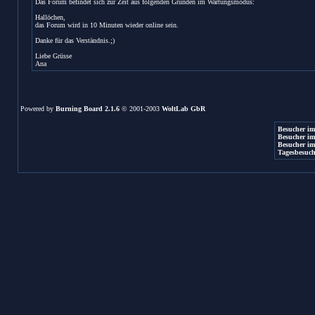
Das Forum befindet sich zur Zeit aus folgenden Gründen im Wartungsmodus:
Hallöchen,
das Forum wird in 10 Minuten wieder online sein.
Danke für das Verständnis.;)
Liebe Grüsse
Ana
Powered by
Burning Board 2.1.6
© 2001-2003
WoltLab GbR
Besucher im
Besucher im
Besucher im
Tagesbesuch