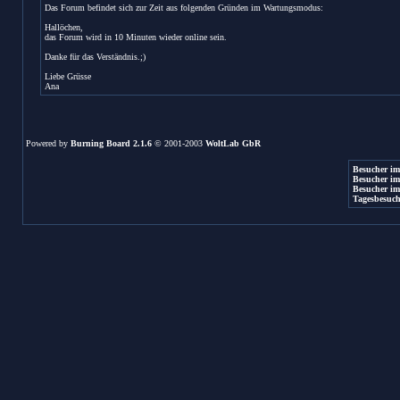
Das Forum befindet sich zur Zeit aus folgenden Gründen im Wartungsmodus:
Hallöchen,
das Forum wird in 10 Minuten wieder online sein.
Danke für das Verständnis.;)
Liebe Grüsse
Ana
Powered by
Burning Board 2.1.6
© 2001-2003
WoltLab GbR
Besucher im
Besucher im
Besucher im
Tagesbesuch