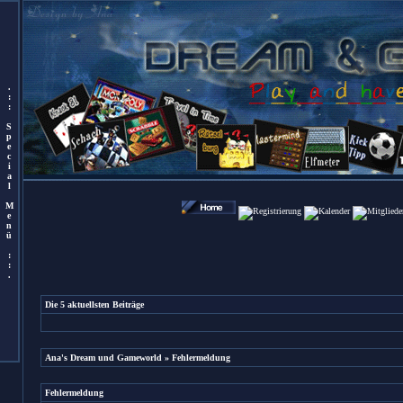
.
:
:
S
p
e
c
i
a
l
M
e
n
ü
:
:
.
Die 5 aktuellsten Beiträge
Ana's Dream und Gameworld
» Fehlermeldung
Fehlermeldung