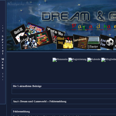
.
:
:
S
p
e
c
i
a
l
M
e
n
ü
:
:
.
Die 5 aktuellsten Beiträge
Ana's Dream und Gameworld
» Fehlermeldung
Fehlermeldung