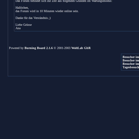
Das Forum befindet sich zur Zeit aus folgenden Gründen im Wartungsmodus:
Hallöchen,
das Forum wird in 10 Minuten wieder online sein.
Danke für das Verständnis.;)
Liebe Grüsse
Ana
Powered by
Burning Board 2.1.6
© 2001-2003
WoltLab GbR
Besucher im
Besucher im
Besucher im
Tagesbesuch