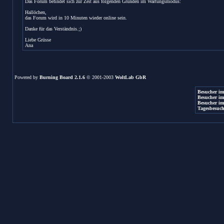
Das Forum befindet sich zur Zeit aus folgenden Gründen im Wartungsmodus:
Hallöchen,
das Forum wird in 10 Minuten wieder online sein.
Danke für das Verständnis.;)
Liebe Grüsse
Ana
Powered by
Burning Board 2.1.6
© 2001-2003
WoltLab GbR
Besucher im
Besucher im
Besucher im
Tagesbesuch