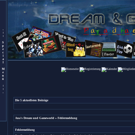
.
:
:
S
p
e
c
i
a
l
M
e
n
ü
:
:
.
Die 5 aktuellsten Beiträge
Ana's Dream und Gameworld
» Fehlermeldung
Fehlermeldung